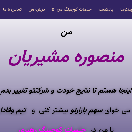
یدئوها
پادکست
خدمات کوچینگ من
درباره من
تماس با ما
من
منصوره مشیریان
اینجا هستم تا نتایج خودت و شرکتتو تغییر بدم
می خوای
سهم بازارتو
بیشتر کنی و
تیم وفادا
با من در
جلسات کوچینگ رهبری